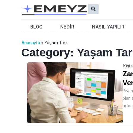
İçeriğe
Ara
atla
BLOG
NEDIR
NASIL YAPILIR
Anasayfa
»
Yaşam Tarzı
Category: Yaşam Tar
Kişis
Za
Ver
Piyas
planl
artır