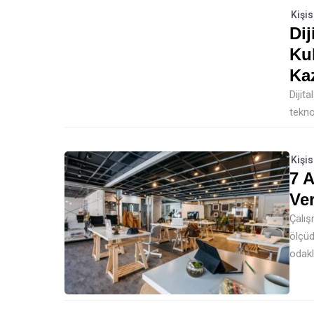
Kişis
Dij
Ku
Ka
Dijit
tekno
Kişis
7 
Ver
Çalış
ölçüd
odakl