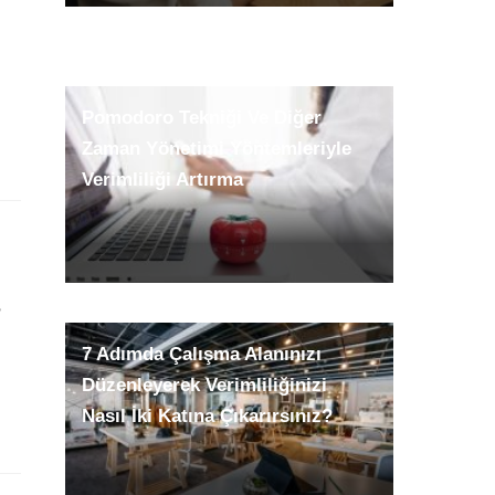
Dijital Detoks: Teknolojiyi Bilinçli
Kullanarak Zamanınızı Nasıl Geri
Pomodoro Tekniği Ve Diğer
Kazanırsınız?
Zaman Yönetimi Yöntemleriyle
Verimliliği Artırma
?
7 Adımda Çalışma Alanınızı
Düzenleyerek Verimliliğinizi
Nasıl İki Katına Çıkarırsınız?