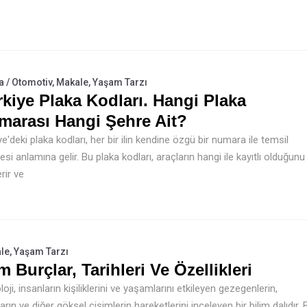
a / Otomotiv
,
Makale
,
Yaşam Tarzı
kiye Plaka Kodları. Hangi Plaka
marası Hangi Şehre Ait?
ye'deki plaka kodları, her bir ilin kendine özgü bir numara ile temsil
esi anlamına gelir. Bu plaka kodları, araçların hangi ile kayıtlı olduğunu
rir ve
le
,
Yaşam Tarzı
 Burçlar, Tarihleri Ve Özellikleri
loji, insanların kişiliklerini ve yaşamlarını etkileyen gezegenlerin,
zların ve diğer göksel cisimlerin hareketlerini inceleyen bir bilim dalıdır. 