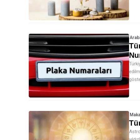
Arab
Tür
Nu
Türki
edilm
göste
Maka
Tüm
Astro
yıldı