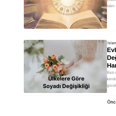
bilim
İslam
Evl
Değ
Ha
Bazı 
kendi
görül
Önc