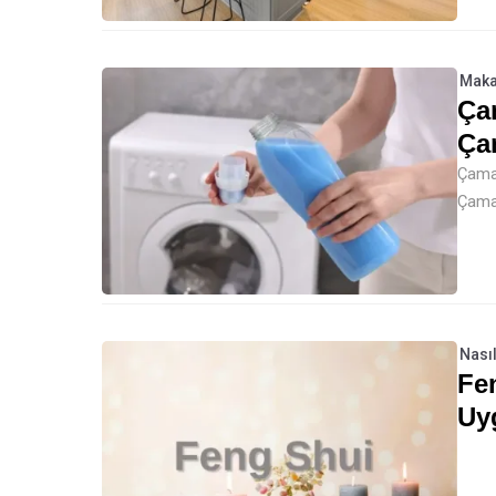
Maka
Çam
Ça
Çamaş
Çamaş
Nasıl
Fe
Uy