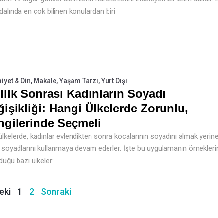
 dalında en çok bilinen konulardan biri
iyet & Din
,
Makale
,
Yaşam Tarzı
,
Yurt Dışı
ilik Sonrası Kadınların Soyadı
işikliği: Hangi Ülkelerde Zorunlu,
ngilerinde Seçmeli
ülkelerde, kadınlar evlendikten sonra kocalarının soyadını almak yerin
 soyadlarını kullanmaya devam ederler. İşte bu uygulamanın örnekleri
düğü bazı ülkeler:
eki
1
2
Sonraki