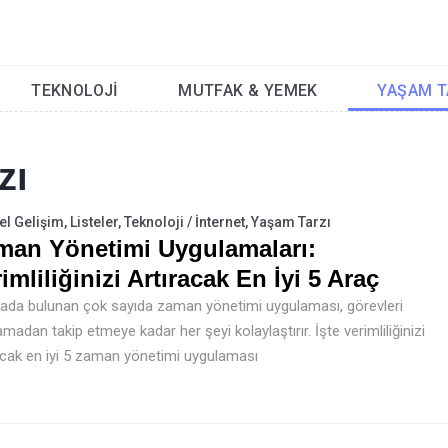
TEKNOLOJI
MUTFAK & YEMEK
YAŞAM T
zı
Sayfa
Sayfa
el Gelişim
,
Listeler
,
Teknoloji / İnternet
,
Yaşam Tarzı
man Yönetimi Uygulamaları:
imliliğinizi Artıracak En İyi 5 Araç
ada bulunan çok sayıda zaman yönetimi uygulaması, görevleri
amadan takip etmeye kadar her şeyi kolaylaştırır. İşte verimliliğinizi
acak en iyi 5 zaman yönetimi uygulaması