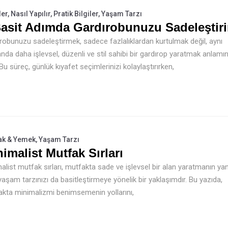
ler
,
Nasıl Yapılır
,
Pratik Bilgiler
,
Yaşam Tarzı
Basit Adımda Gardırobunuzu Sadeleştir
robunuzu sadeleştirmek, sadece fazlalıklardan kurtulmak değil, aynı
da daha işlevsel, düzenli ve stil sahibi bir gardırop yaratmak anlamı
. Bu süreç, günlük kıyafet seçimlerinizi kolaylaştırırken,
ak & Yemek
,
Yaşam Tarzı
imalist Mutfak Sırları
alist mutfak sırları, mutfakta sade ve işlevsel bir alan yaratmanın yan
 yaşam tarzınızı da basitleştirmeye yönelik bir yaklaşımdır. Bu yazıda,
kta minimalizmi benimsemenin yollarını,