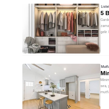
Liste
5 
Gardı
zaman
gelir
Mutf
Min
Minim
sıra,
mutfa