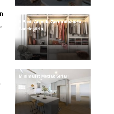
in
5 Basit Adımda Gardırobunuzu
na
Sadeleştirin
Minimalist Mutfak Sırları
ı