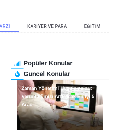
ARZI
KARIYER VE PARA
EĞITIM
Popüler Konular
Güncel Konular
Zaman Yönetimi Uygulamaları:
Verimliliğinizi Artıracak En İyi 5
Araç