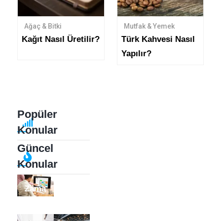
Ağaç & Bitki
Mutfak & Yemek
Kağıt Nasıl Üretilir?
Türk Kahvesi Nasıl
Yapılır?
Popüler
Konular
Güncel
Konular
Zama
Dijita
N
L
Yöne
Deto