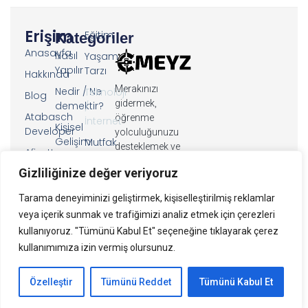
Erişim
Eğitim
Kategoriler
Anasayfa
Nasıl
Yaşam
Yapılır
Tarzı
Hakkında
Merakınızı
Nedir / Ne
Teknoloji
Blog
gidermek,
demektir?
/
Atabasch
öğrenme
İnternet
Kişisel
Developer
yolculuğunuzu
Gelişim
Mutfak
desteklemek ve
Afiyette
&
günlük
Kariyer
Kal
Yemek
Gizliliğinize değer veriyoruz
hayatınızda pratik
ve
Almanca
bilgilerle yanınızda
Para
Tarama deneyiminizi geliştirmek, kişiselleştirilmiş reklamlar
Dersleri
olmak için
veya içerik sunmak ve trafiğimizi analiz etmek için çerezleri
buradayız.
Gizlilik
kullanıyoruz. "Tümünü Kabul Et" seçeneğine tıklayarak çerez
Politikası
kullanımımıza izin vermiş olursunuz.
İletişim
Özelleştir
Tümünü Reddet
Tümünü Kabul Et
Emeyz – 2024 ©
Atabasch
tarafından oluşturuldu