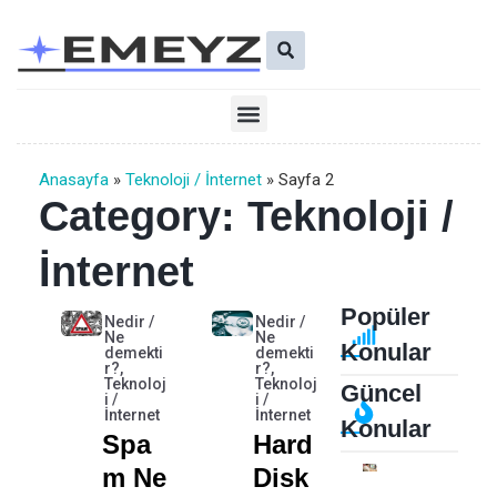
İçeriğe
Ara
atla
Menü
Anasayfa
»
Teknoloji / İnternet
»
Sayfa 2
Category: Teknoloji /
İnternet
Popüler
Sayfa
Sayfa
Nedir /
Nedir /
Ne
Ne
Konular
demekti
demekti
r?
,
r?
,
Teknoloj
Teknoloj
Güncel
i /
i /
İnternet
İnternet
Konular
Spa
Hard
M Ne
Disk
Z
D