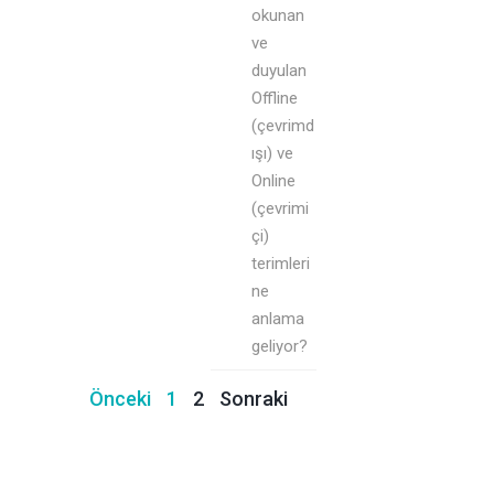
okunan
A
R
A
ve
N
M
Ç
duyulan
I
A
I
Offline
R
K
(çevrimd
S
A
ışı) ve
I
R
Online
N
I
(çevrimi
I
çi)
R
terimleri
Z
S
ne
?
I
anlama
N
geliyor?
I
Z
Önceki
1
2
Sonraki
?