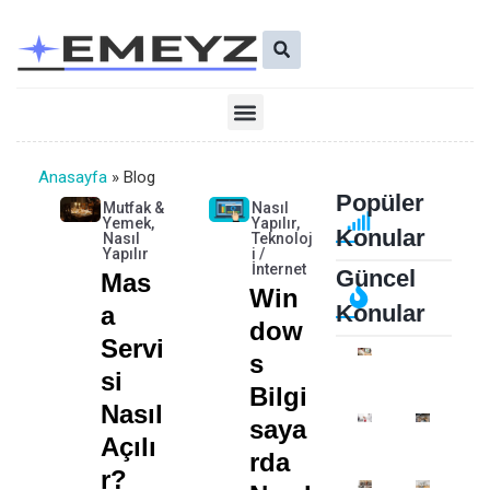
İçeriğe
Ara
atla
Menü
Anasayfa
»
Blog
Popüler
Sayfa
Sayfa
Sayfa
Sayfa
Sayfa
Sayfa
Sayfa
Mutfak &
Nasıl
Yemek
,
Yapılır
,
Konular
Nasıl
Teknoloj
Yapılır
i /
İnternet
Güncel
Mas
Win
Konular
A
Dow
Servi
S
Z
D
Si
Bilgi
A
I
Nasıl
Saya
M
J
P
7
Açılı
Rda
A
I
O
A
R?