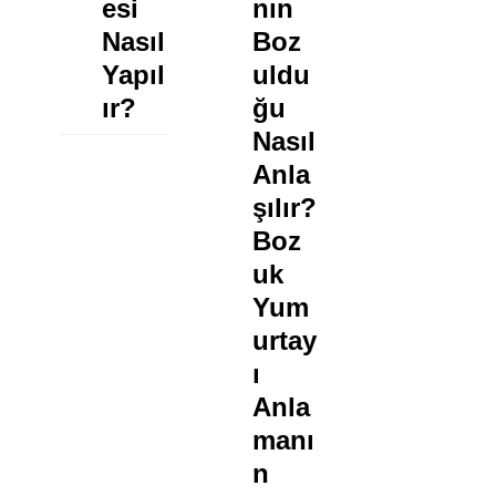
R
Esi
Nın
K
S
A
Nasıl
Boz
I
R
Yapıl
Uldu
N
I
Ir?
Ğu
I
R
Nasıl
Z
S
Anla
?
I
Şılır?
N
Boz
I
Uk
Z
Yum
?
Urtay
I
Anla
Manı
N