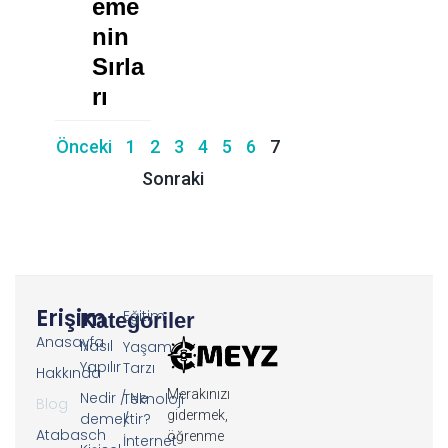
Eme
Nin
Sırla
Rı
Önceki
1
2
3
4
5
6
7
Sonraki
Erişim
Eğitim
Kategoriler
Anasayfa
Nasıl
Yaşam
Yapılır
Tarzı
Hakkında
Merakınızı
Nedir / Ne
Teknoloji
Blog
gidermek,
demektir?
/
Atabasch
öğrenme
İnternet